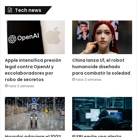
Tech news
Apple intensifica presión
China lanza U1, el robot
legal contra OpenAI y
humanoide diseñado
excolaboradores por
para combatir la soledad
robo de secretos
hace 3 semanas
hace 3 semanas
Hyundai adquiere el 100%
El FBI emite una alerta