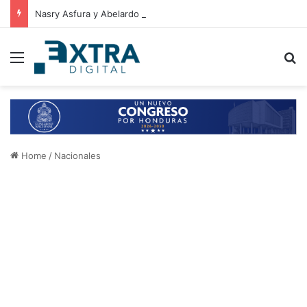
Nasry Asfura y Abelardo de la Espriella fortalecen relaciones entre Honduras y Colombia
Menu
B
Home
/
Nacionales