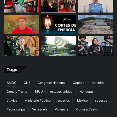
Tags
AMDC
CNE
Congreso Nacional
Copeco
detenido
Donald Trump
EEUU
estados unidos
Honduras
Lluvias
Ministerio Público
muertos
México
sucesos
Tegucigalpa
Venezuela
Violencia
Xiomara Castro