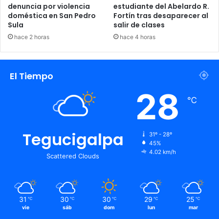
denuncia por violencia
estudiante del Abelardo R.
doméstica en San Pedro
Fortín tras desaparecer al
Sula
salir de clases
hace 2 horas
hace 4 horas
El Tiempo
28
Juicio JOH
Oficiales
℃
Tegucigalpa
31º - 28º
45%
4.02 km/h
Scattered Clouds
31
30
30
29
25
℃
℃
℃
℃
℃
vie
sáb
dom
lun
mar