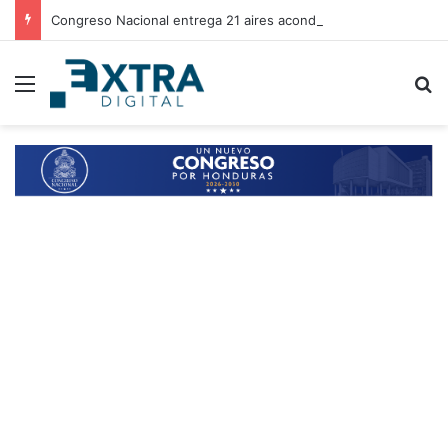
Congreso Nacional entrega 21 aires acondicionados a escuelas de Choluteca
Menu
B