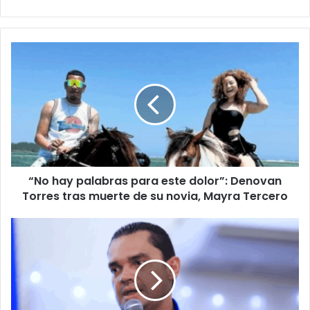
“No
hay
palabras
para
este
dolor”:
Denovan
Torres
tras
“No hay palabras para este dolor”: Denovan
muerte
de
Torres tras muerte de su novia, Mayra Tercero
su
novia,
Zambrano:
Mayra
“Libre
Tercero
quiere
meterle
fuego
al