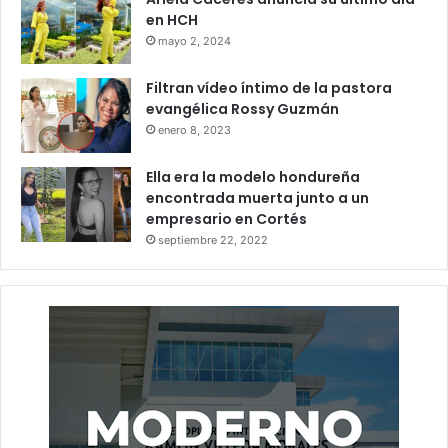
Tegucigalpa.
en HCH
mayo 2, 2024
La repentina pérdida de Mayra Tercero ha generado
una
Filtran vídeo íntimo de la pastora
ola de conmoción y dolor
entre sus colegas, amigos,
evangélica Rossy Guzmán
seguidores y figuras públicas del país, quienes han
enero 8, 2023
exigido claridad en la investigación sobre su muerte.
Ella era la modelo hondureña
encontrada muerta junto a un
Hondureña
Mayra Tercero
empresario en Cortés
septiembre 22, 2022
Presentadora