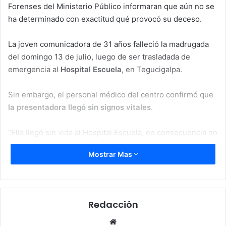
Forenses del Ministerio Público informaran que aún no se
ha determinado con exactitud qué provocó su deceso.
La joven comunicadora de 31 años falleció la madrugada
del domingo 13 de julio, luego de ser trasladada de
emergencia al
Hospital Escuela
, en Tegucigalpa.
Sin embargo, el personal médico del centro confirmó que
la presentadora llegó sin signos vitales
.
“Ella llegó sin vida al Hospital Escuela, en consecuencia no
falleció en el centro hospitalario y no recibió atención
Mostrar Mas
médica”, explicó
Miguel Osorio
, portavoz del hospital.
Redacción
Website