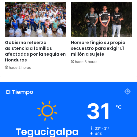
de emitir un dictamen oficial.
Las autoridades también confirmaron que ya han recibido
los reportes clínicos tanto de un centro privado como del
hospital público involucrados en el caso.
Gobierno refuerza
Hombre fingió su propio
asistencia a familias
secuestro para exigir L1
afectadas por la sequía en
millón a su jefe
Honduras
hace 3 horas
hace 2 horas
El Tiempo
31
℃
Tegucigalpa
33º - 31º
40%