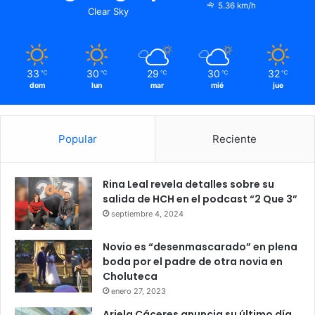
5.36 km/h
Clear Sky
33
30
29
30
32
℃
℃
℃
℃
℃
dom
lun
mar
mié
jue
Popular
Reciente
Rina Leal revela detalles sobre su
salida de HCH en el podcast “2 Que 3”
septiembre 4, 2024
El país espera respuestas
Novio es “desenmascarado” en plena
Mientras tanto, el cuerpo de la presentadora ya fue
boda por el padre de otra novia en
entregado a sus familiares, quienes iniciaron los actos
Choluteca
fúnebres el mismo domingo en horas de la tarde. Su
enero 27, 2023
sepelio está previsto para este lunes 14 de julio en
Ariela Cáceres anuncia su último día