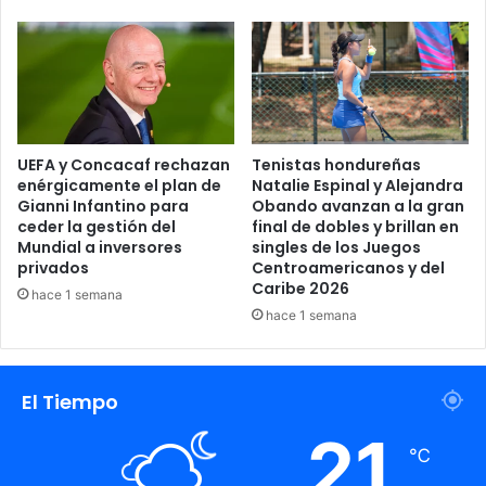
Récord en el arco: La Furia Roja es la única selección
en el torneo que mantiene su portería invicta, lo que
le permitió al guardameta Unai Simón batir el récord
de imbatibilidad en Mundiales al acumular 609
minutos consecutivos sin recibir anotaciones.
UEFA y Concacaf rechazan
Tenistas hondureñas
enérgicamente el plan de
Natalie Espinal y Alejandra
Gianni Infantino para
Obando avanzan a la gran
ceder la gestión del
final de dobles y brillan en
Mundial a inversores
singles de los Juegos
privados
Centroamericanos y del
Caribe 2026
hace 1 semana
hace 1 semana
El Tiempo
21
España espera rival entre Estados
℃
Unidos y Bélgica en cuartos de