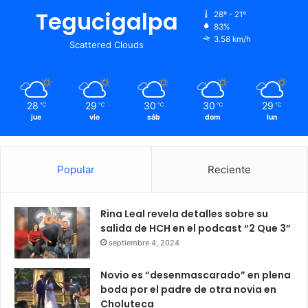
Tegucigalpa
28º - 21º
83%
3.58 km/h
Scattered Clouds
28
29
30
30
29
℃
℃
℃
℃
℃
jue
vie
sáb
dom
lun
Popular
Reciente
Rina Leal revela detalles sobre su
salida de HCH en el podcast “2 Que 3”
septiembre 4, 2024
Novio es “desenmascarado” en plena
boda por el padre de otra novia en
Choluteca