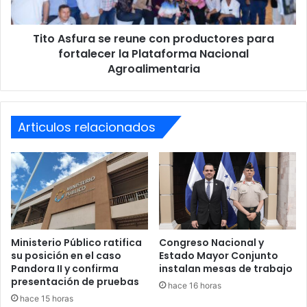
Escuela. También se efectuaron levantamientos en El
la
Corralito, colonia La Cañada, Altos de Santa Rosa, colonia
Plataforma
San Miguel, colonia Suyapa, colonia Víctor F. Ardón,
Tito Asfura se reune con productores para
Nacional
colonia Fuerza y Unidad, colonia Juan Lindo y colonia
Agroalimentaria
fortalecer la Plataforma Nacional
Agroalimentaria
Ulloa.
Articulos relacionados
Ministerio Público ratifica
Congreso Nacional y
su posición en el caso
Estado Mayor Conjunto
Pandora II y confirma
instalan mesas de trabajo
presentación de pruebas
hace 16 horas
hace 15 horas