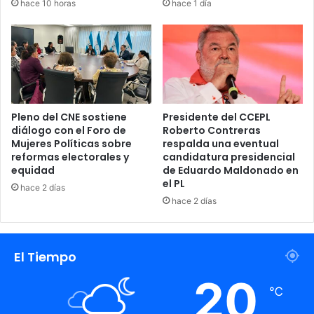
hace 10 horas
hace 1 día
Pleno del CNE sostiene
Presidente del CCEPL
diálogo con el Foro de
Roberto Contreras
Mujeres Políticas sobre
respalda una eventual
reformas electorales y
candidatura presidencial
equidad
de Eduardo Maldonado en
el PL
hace 2 días
hace 2 días
Ana García
Diputada PSH
El Tiempo
20
℃