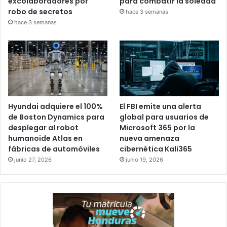
excolaboradores por
para combatir la soledad
robo de secretos
hace 3 semanas
hace 3 semanas
Hyundai adquiere el 100%
El FBI emite una alerta
de Boston Dynamics para
global para usuarios de
desplegar al robot
Microsoft 365 por la
humanoide Atlas en
nueva amenaza
fábricas de automóviles
cibernética Kali365
junio 27, 2026
junio 19, 2026