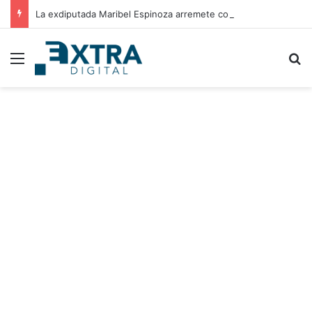
La exdiputada Maribel Espinoza arremete contra el expresidente Juan Orlando Hernández
Menu
B