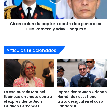
“Mientras enfrentamos estas situaciones, me parece una
los
burla para el pueblo hondureño que la exprimera dama
generales
(Ana García) lance una precandidatura presidencial. En
Tulio
Romero
este momento, lo que prevalece es el malestar, la
Giran orden de captura contra los generales
y
indignación y la decepción en el pueblo hondureño”,
Willy
Tulio Romero y Willy Oseguera
agregó la parlamentaria del departamento de Cortés.
Oseguera
Articulos relacionados
La exdiputada Maribel
Expresidente Juan Orlando
Espinoza arremete contra
Hernández cuestiona
el expresidente Juan
trato desigual en el caso
Orlando Hernández
Pandora II