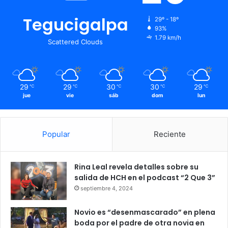
Tegucigalpa
29º - 18º
93%
1.79 km/h
Scattered Clouds
29
29
30
30
29
℃
℃
℃
℃
℃
jue
vie
sáb
dom
lun
Popular
Reciente
Rina Leal revela detalles sobre su
salida de HCH en el podcast “2 Que 3”
septiembre 4, 2024
Novio es “desenmascarado” en plena
boda por el padre de otra novia en