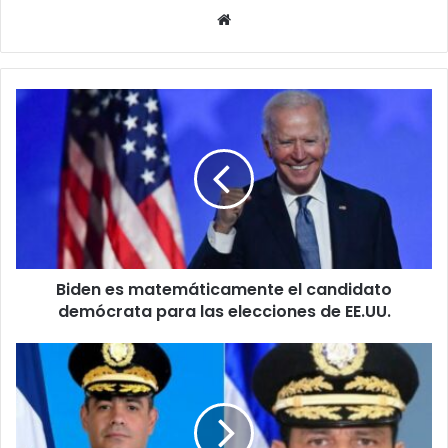
Website
Biden
es
matemáticamente
el
candidato
demócrata
para
las
elecciones
Biden es matemáticamente el candidato
de
EE.UU.
demócrata para las elecciones de EE.UU.
Giran
orden
de
captura
contra