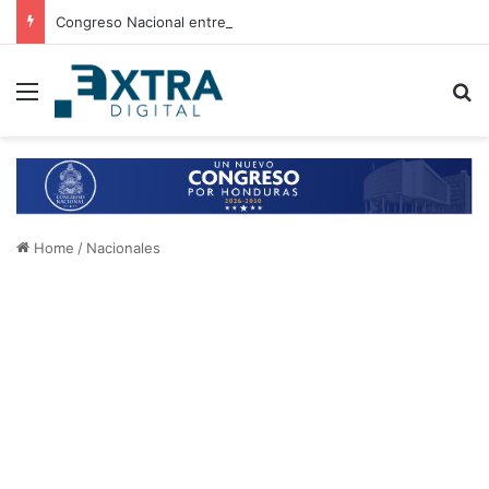
Congreso Nacional entrega 21 aires acondicionados a escuelas de Choluteca
Menu
B
Home
/
Nacionales