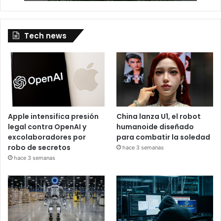
Tech news
Apple intensifica presión
China lanza U1, el robot
legal contra OpenAI y
humanoide diseñado
excolaboradores por
para combatir la soledad
robo de secretos
hace 3 semanas
hace 3 semanas