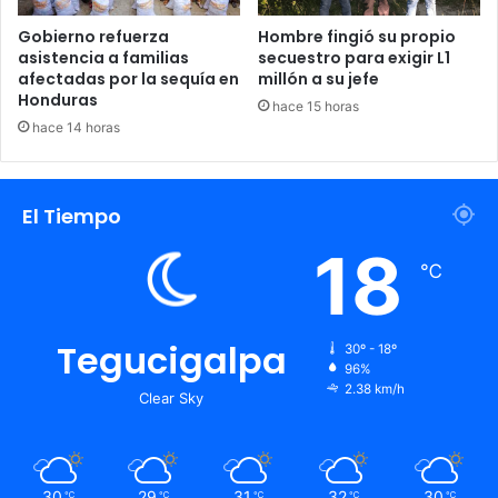
Gobierno refuerza
Hombre fingió su propio
asistencia a familias
secuestro para exigir L1
afectadas por la sequía en
millón a su jefe
Honduras
hace 15 horas
hace 14 horas
El Tiempo
18
℃
Tegucigalpa
30º - 18º
96%
2.38 km/h
Clear Sky
30
29
31
32
30
℃
℃
℃
℃
℃