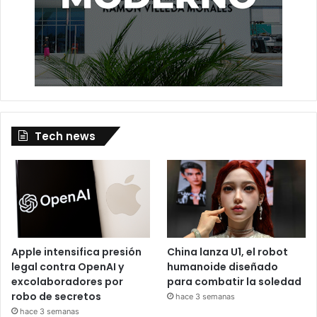
Tech news
Apple intensifica presión
China lanza U1, el robot
legal contra OpenAI y
humanoide diseñado
excolaboradores por
para combatir la soledad
robo de secretos
hace 3 semanas
hace 3 semanas