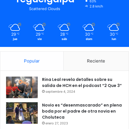
63%
2.8 km/h
Scattered Clouds
29
29
28
30
30
℃
℃
℃
℃
℃
jue
vie
sáb
dom
lun
Popular
Reciente
Rina Leal revela detalles sobre su
salida de HCH en el podcast “2 Que 3”
septiembre 4, 2024
Novio es “desenmascarado” en plena
boda por el padre de otra novia en
Choluteca
enero 27, 2023