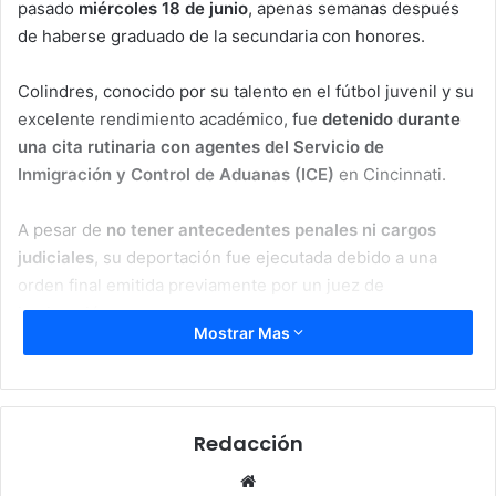
pasado
miércoles 18 de junio
, apenas semanas después
de haberse graduado de la secundaria con honores.
Colindres, conocido por su talento en el fútbol juvenil y su
excelente rendimiento académico, fue
detenido durante
una cita rutinaria con agentes del Servicio de
Inmigración y Control de Aduanas (ICE)
en Cincinnati.
A pesar de
no tener antecedentes penales ni cargos
judiciales
, su deportación fue ejecutada debido a una
orden final emitida previamente por un juez de
inmigración.
Mostrar Mas
“
Es devastador. Pero no nos rendiremos
”, expresó la
profesora Johanna Froelicher, una de las docentes del
joven, en declaraciones a medios locales. Lamentó que un
Redacción
estudiante disciplinado, con futuro prometedor, haya sido
obligado a abandonar el país sin cometer ningún delito.
Website