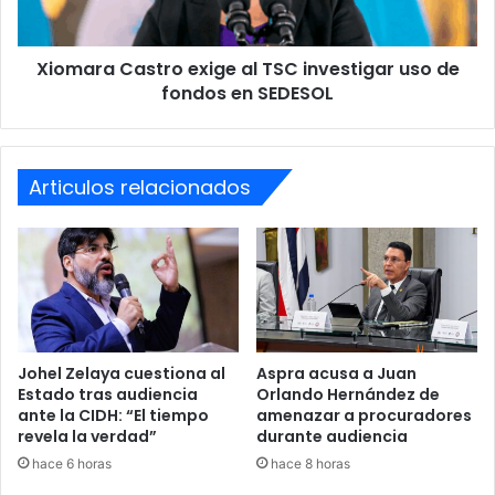
de
fondos
Xiomara Castro exige al TSC investigar uso de
en
SEDESOL
fondos en SEDESOL
Articulos relacionados
Johel Zelaya cuestiona al
Aspra acusa a Juan
Estado tras audiencia
Orlando Hernández de
ante la CIDH: “El tiempo
amenazar a procuradores
revela la verdad”
durante audiencia
hace 6 horas
hace 8 horas