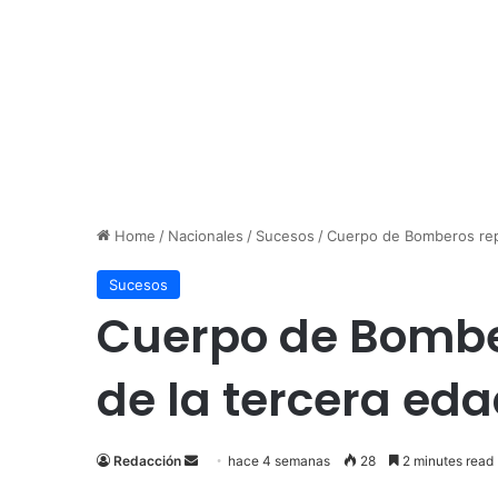
Home
/
Nacionales
/
Sucesos
/
Cuerpo de Bomberos repo
Sucesos
Cuerpo de Bombe
de la tercera eda
Send
Redacción
hace 4 semanas
28
2 minutes read
an