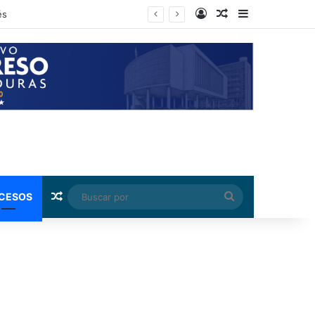
Log In
Random Article
Sidebar
ndez
Random Article
Buscar
CESOS
por