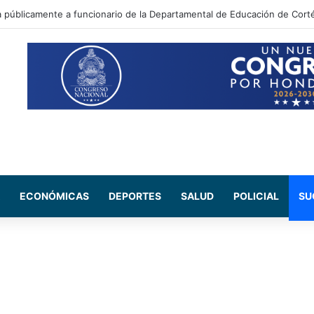
 Maribel Espinoza arremete contra el expresidente Juan Orlando Herná
ECONÓMICAS
DEPORTES
SALUD
POLICIAL
SU