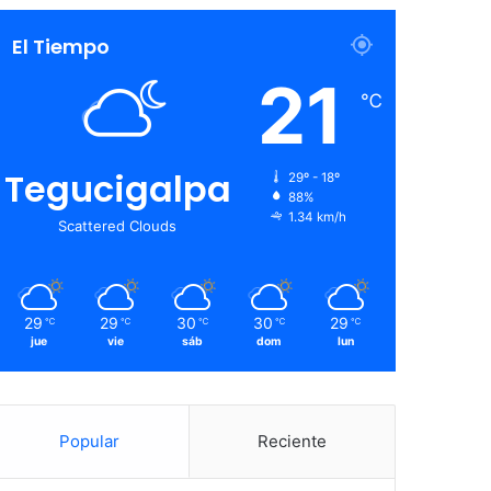
El Tiempo
21
℃
Tegucigalpa
29º - 18º
88%
1.34 km/h
Scattered Clouds
29
29
30
30
29
℃
℃
℃
℃
℃
jue
vie
sáb
dom
lun
Popular
Reciente