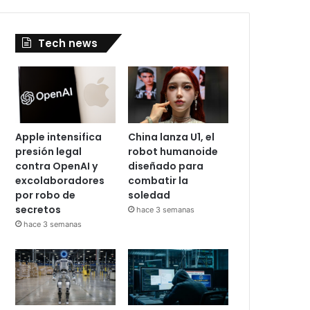
Tech news
Apple intensifica
China lanza U1, el
presión legal
robot humanoide
contra OpenAI y
diseñado para
excolaboradores
combatir la
por robo de
soledad
secretos
hace 3 semanas
hace 3 semanas