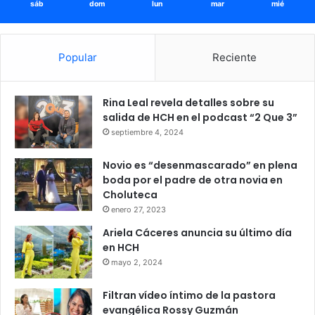
sáb
dom
lun
mar
mié
Popular
Reciente
Rina Leal revela detalles sobre su
salida de HCH en el podcast “2 Que 3”
septiembre 4, 2024
Novio es “desenmascarado” en plena
boda por el padre de otra novia en
Choluteca
enero 27, 2023
Ariela Cáceres anuncia su último día
en HCH
mayo 2, 2024
Filtran vídeo íntimo de la pastora
evangélica Rossy Guzmán