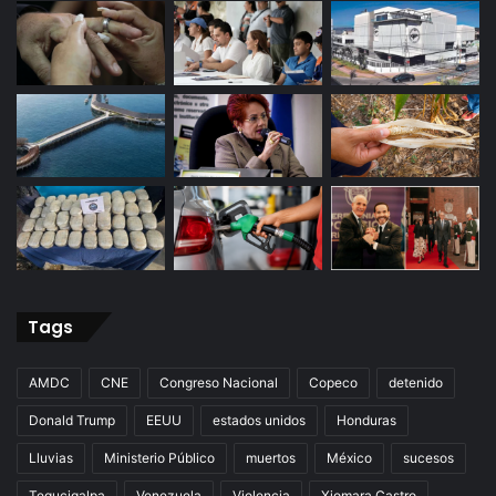
Tags
AMDC
CNE
Congreso Nacional
Copeco
detenido
Donald Trump
EEUU
estados unidos
Honduras
Lluvias
Ministerio Público
muertos
México
sucesos
Tegucigalpa
Venezuela
Violencia
Xiomara Castro