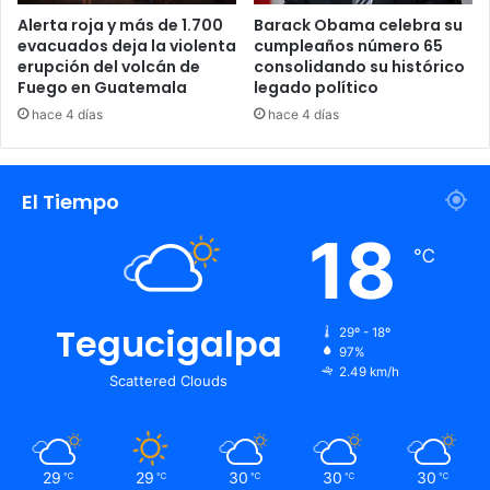
CazéTV
Cristiano Ronaldo
Alerta roja y más de 1.700
Barack Obama celebra su
evacuados deja la violenta
cumpleaños número 65
Livemode
erupción del volcán de
consolidando su histórico
Fuego en Guatemala
legado político
hace 4 días
hace 4 días
El Tiempo
18
℃
Tegucigalpa
29º - 18º
97%
2.49 km/h
Scattered Clouds
29
29
30
30
30
℃
℃
℃
℃
℃