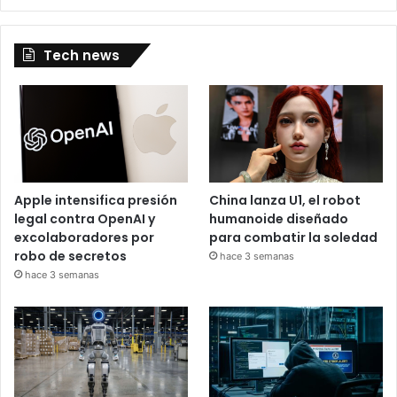
Tech news
Apple intensifica presión
China lanza U1, el robot
legal contra OpenAI y
humanoide diseñado
excolaboradores por
para combatir la soledad
robo de secretos
hace 3 semanas
hace 3 semanas