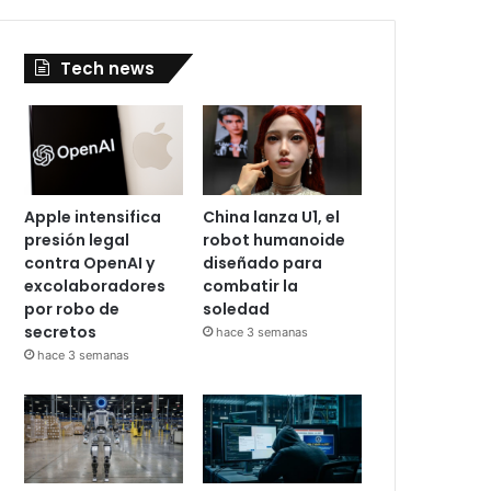
Tech news
Apple intensifica
China lanza U1, el
presión legal
robot humanoide
contra OpenAI y
diseñado para
excolaboradores
combatir la
por robo de
soledad
secretos
hace 3 semanas
hace 3 semanas