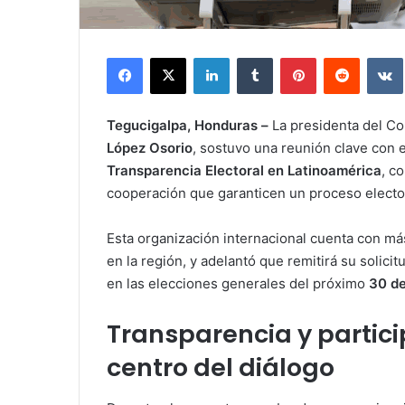
Facebook
X
LinkedIn
Tumblr
Pinterest
Reddit
Tegucigalpa, Honduras –
La presidenta del Co
López Osorio
, sostuvo una reunión clave con 
Transparencia Electoral en Latinoamérica
, c
cooperación que garanticen un proceso elector
Esta organización internacional cuenta con m
en la región, y adelantó que remitirá su solici
en las elecciones generales del próximo
30 d
Transparencia y partic
centro del diálogo