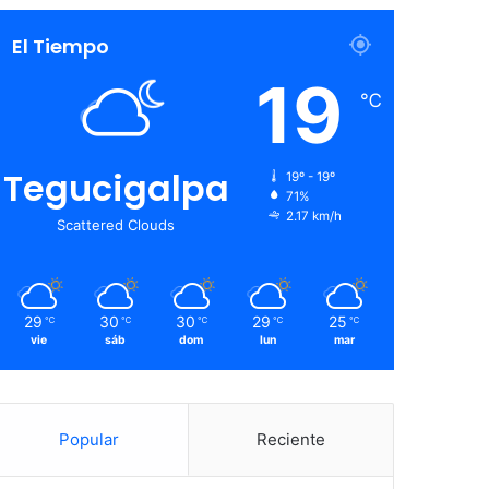
El Tiempo
19
℃
Tegucigalpa
19º - 19º
71%
2.17 km/h
Scattered Clouds
29
30
30
29
25
℃
℃
℃
℃
℃
vie
sáb
dom
lun
mar
Popular
Reciente