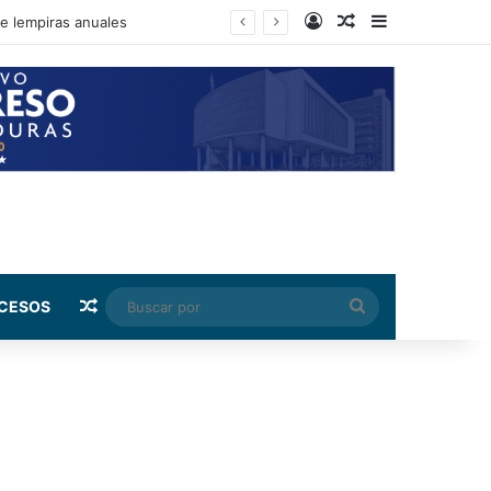
Log In
Random Article
Sidebar
nto de su salario beca
Random Article
Buscar
CESOS
por