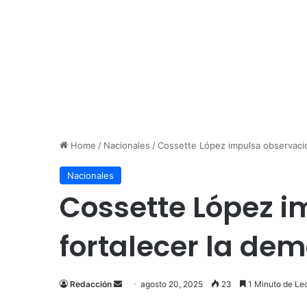
Home
/
Nacionales
/
Cossette López impulsa observación
Nacionales
Cossette López i
fortalecer la de
Send
Redacción
agosto 20, 2025
23
1 Minuto de Le
an