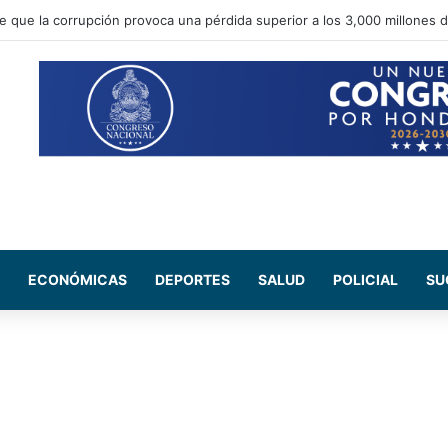
 Salud del CN se reúne con médicos residentes para evaluar el increme
ECONÓMICAS
DEPORTES
SALUD
POLICIAL
SU