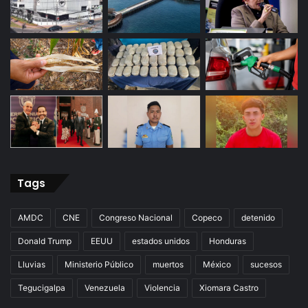
Tags
AMDC
CNE
Congreso Nacional
Copeco
detenido
Donald Trump
EEUU
estados unidos
Honduras
Lluvias
Ministerio Público
muertos
México
sucesos
Tegucigalpa
Venezuela
Violencia
Xiomara Castro