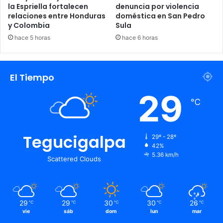
la Espriella fortalecen
denuncia por violencia
relaciones entre Honduras
doméstica en San Pedro
y Colombia
Sula
hace 5 horas
hace 6 horas
El Tiempo
29
℃
Tegucigalpa
29º - 28º
42%
5.36 km/h
Scattered Clouds
29
29
30
30
26
℃
℃
℃
℃
℃
vie
sáb
dom
lun
mar