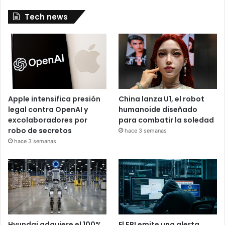
Tech news
Apple intensifica presión
China lanza U1, el robot
legal contra OpenAI y
humanoide diseñado
excolaboradores por
para combatir la soledad
robo de secretos
hace 3 semanas
hace 3 semanas
Hyundai adquiere el 100%
El FBI emite una alerta