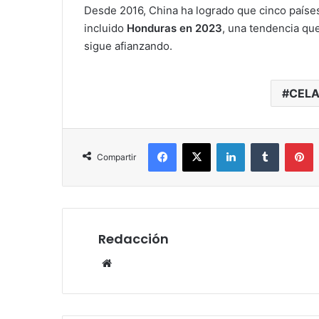
Desde 2016, China ha logrado que cinco paíse
incluido
Honduras en 2023
, una tendencia que
sigue afianzando.
CEL
Facebook
X
LinkedIn
Tumblr
P
Compartir
Redacción
Website