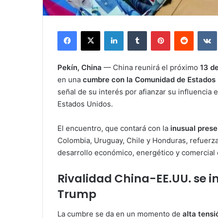
Facebook
X
LinkedIn
Tumblr
Pinterest
Reddit
Pekín, China
— China reunirá el próximo
13 d
en una
cumbre con la Comunidad de Estados 
señal de su interés por afianzar su influencia 
Estados Unidos.
El encuentro, que contará con la
inusual prese
Colombia, Uruguay, Chile y Honduras, refuerza
desarrollo económico, energético y comercial 
Rivalidad China-EE.UU. se in
Trump
La cumbre se da en un momento de
alta tens