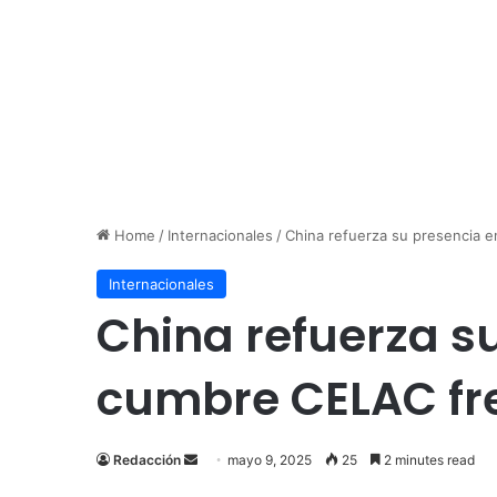
Home
/
Internacionales
/
China refuerza su presencia 
Internacionales
China refuerza s
cumbre CELAC fre
Send
Redacción
mayo 9, 2025
25
2 minutes read
an