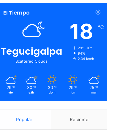
El Tiempo
18
℃
Tegucigalpa
29º - 18º
94%
2.34 km/h
Scattered Clouds
29
30
30
29
25
℃
℃
℃
℃
℃
vie
sáb
dom
lun
mar
Popular
Reciente