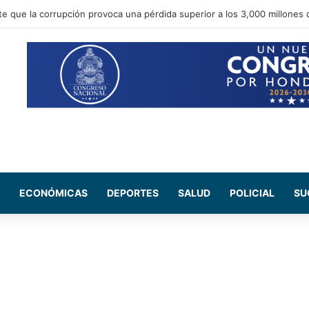
e Salud del CN se reúne con médicos residentes para evaluar el increm
ECONÓMICAS
DEPORTES
SALUD
POLICIAL
SU