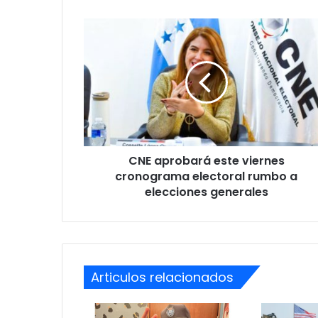
CNE
aprobará
este
viernes
cronograma
electoral
rumbo
a
elecciones
CNE aprobará este viernes
generales
cronograma electoral rumbo a
elecciones generales
Articulos relacionados