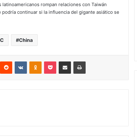
s latinoamericanos rompan relaciones con Taiwán
 podría continuar si la influencia del gigante asiático se
AC
China
interest
Reddit
VKontakte
Odnoklassniki
Pocket
compartit via email
Print