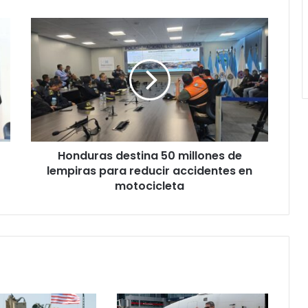
Honduras
destina
50
millones
de
lempiras
para
reducir
accidentes
Honduras destina 50 millones de
en
motocicleta
lempiras para reducir accidentes en
motocicleta