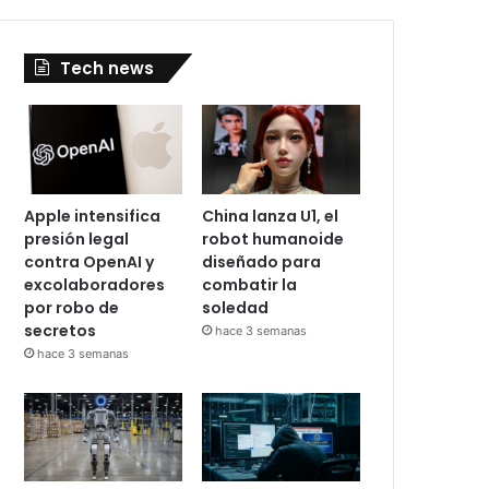
Tech news
Apple intensifica
China lanza U1, el
presión legal
robot humanoide
contra OpenAI y
diseñado para
excolaboradores
combatir la
por robo de
soledad
secretos
hace 3 semanas
hace 3 semanas