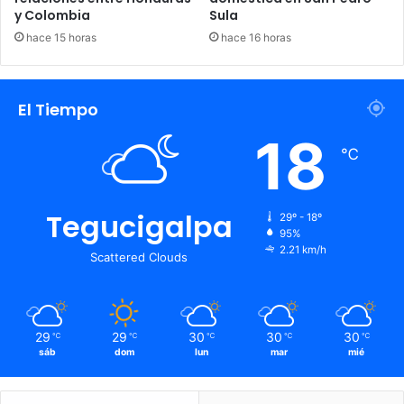
y Colombia
Sula
hace 15 horas
hace 16 horas
El Tiempo
18
℃
Tegucigalpa
29º - 18º
95%
2.21 km/h
Scattered Clouds
29
29
30
30
30
℃
℃
℃
℃
℃
sáb
dom
lun
mar
mié