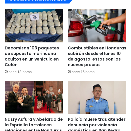
Birmania
Este caso sigue siendo de alto interés en Honduras, ya
que la desaparición de los cinco garífunas generó
indignación y denuncias a nivel nacional e internacional.
Organizaciones defensoras de derechos humanos han
Decomisan 103 paquetes
Combustibles en Honduras
exigido justicia y el esclarecimiento de los hechos,
de supuesta marihuana
subirán desde el lunes 10
mientras la Fiscalía continúa con las investigaciones para
ocultos en un vehículo en
de agosto: estos son los
Colón
nuevos precios
capturar a los prófugos restantes.
hace 13 horas
hace 15 horas
desaparición
Detención
Garífunas
implicados
Nasry Asfura y Abelardo de
Policía muere tras atender
la Espriella fortalecen
denuncia por violencia
relaciones entre Honduras
doméstica en San Pedro