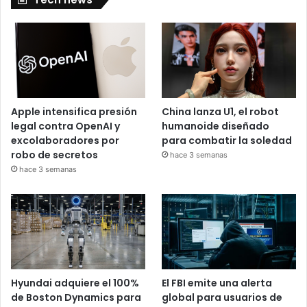
Apple intensifica presión
China lanza U1, el robot
legal contra OpenAI y
humanoide diseñado
excolaboradores por
para combatir la soledad
robo de secretos
hace 3 semanas
hace 3 semanas
Hyundai adquiere el 100%
El FBI emite una alerta
de Boston Dynamics para
global para usuarios de