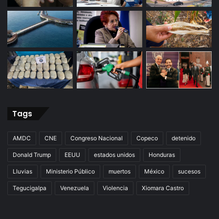
Tags
AMDC
CNE
Congreso Nacional
Copeco
detenido
Donald Trump
EEUU
estados unidos
Honduras
Lluvias
Ministerio Público
muertos
México
sucesos
Tegucigalpa
Venezuela
Violencia
Xiomara Castro