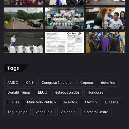
Tags
AMDC
CNE
Congreso Nacional
Copeco
detenido
Donald Trump
EEUU
estados unidos
Honduras
Lluvias
Ministerio Público
muertos
México
sucesos
Tegucigalpa
Venezuela
Violencia
Xiomara Castro