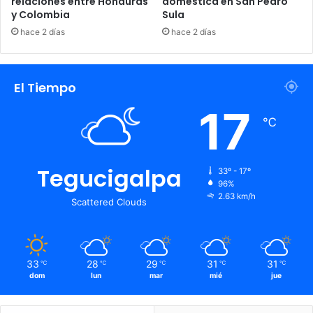
relaciones entre Honduras
doméstica en San Pedro
y Colombia
Sula
hace 2 días
hace 2 días
El Tiempo
17
℃
Tegucigalpa
33º - 17º
96%
2.63 km/h
Scattered Clouds
33
28
29
31
31
℃
℃
℃
℃
℃
dom
lun
mar
mié
jue