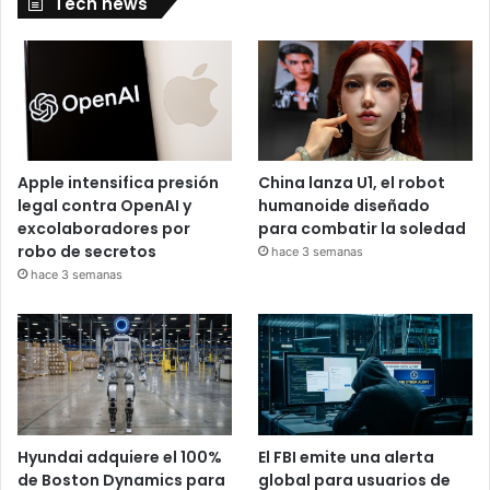
Tech news
Apple intensifica presión
China lanza U1, el robot
legal contra OpenAI y
humanoide diseñado
excolaboradores por
para combatir la soledad
robo de secretos
hace 3 semanas
hace 3 semanas
Hyundai adquiere el 100%
El FBI emite una alerta
de Boston Dynamics para
global para usuarios de