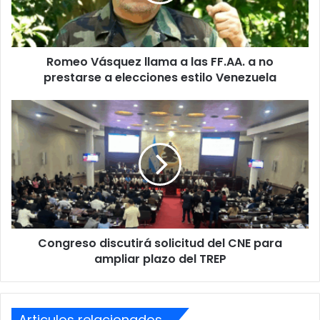
FF.AA.
a
Capturan
Extorsionador
no
prestarse
Romeo Vásquez llama a las FF.AA. a no
a
elecciones
prestarse a elecciones estilo Venezuela
estilo
Venezuela
Congreso
discutirá
solicitud
del
CNE
para
ampliar
plazo
del
Congreso discutirá solicitud del CNE para
TREP
ampliar plazo del TREP
Articulos relacionados