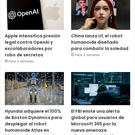
Apple intensifica presión
China lanza U1, el robot
legal contra OpenAI y
humanoide diseñado
excolaboradores por
para combatir la soledad
robo de secretos
hace 3 semanas
hace 3 semanas
Hyundai adquiere el 100%
El FBI emite una alerta
de Boston Dynamics para
global para usuarios de
desplegar al robot
Microsoft 365 por la
humanoide Atlas en
nueva amenaza