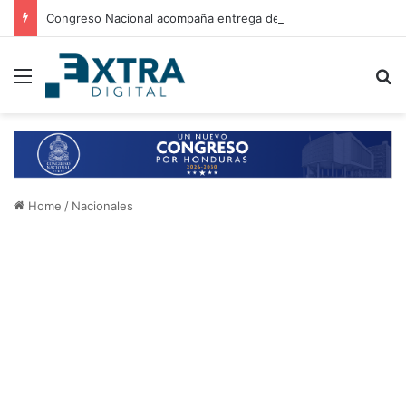
Congreso Nacional acompaña entrega de ayuda humanitaria de Copeco en Alianza
Menu
B
Home
/
Nacionales