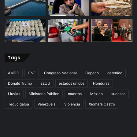
Tags
AMDC
CNE
Congreso Nacional
Copeco
detenido
Donald Trump
EEUU
estados unidos
Honduras
Lluvias
Ministerio Público
muertos
México
sucesos
Tegucigalpa
Venezuela
Violencia
Xiomara Castro