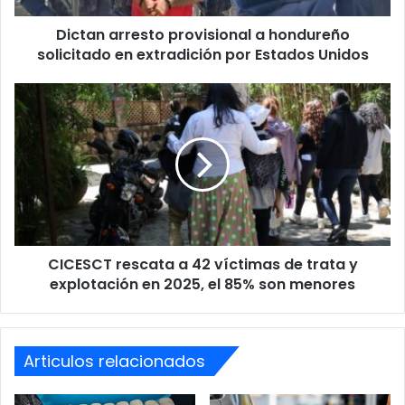
por
Dictan arresto provisional a hondureño
Estados
Unidos
solicitado en extradición por Estados Unidos
CICESCT
rescata
a
42
víctimas
de
trata
y
explotación
CICESCT rescata a 42 víctimas de trata y
en
2025,
explotación en 2025, el 85% son menores
el
85%
son
menores
Articulos relacionados