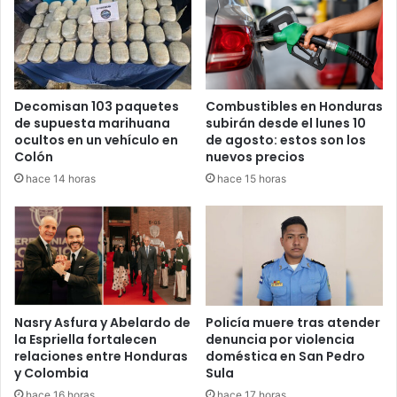
Prófugo desde 2005 y considerado
de alto perfil criminal
Decomisan 103 paquetes
Combustibles en Honduras
de supuesta marihuana
subirán desde el lunes 10
Según las autoridades, Acosta Bustillo se había fugado en
ocultos en un vehículo en
de agosto: estos son los
2005 y desde entonces se mantenía en la clandestinidad.
Colón
nuevos precios
hace 14 horas
hace 15 horas
Su rango dentro de la MS-13 era equiparable al de otros
cabecillas históricos como el alias “Porky”, debido a su
nivel de compromiso y jerarquía dentro de la organización
criminal. Incluso se ofreció una recompensa de 50 mil
lempiras por información que condujera a su paradero.
Nasry Asfura y Abelardo de
Policía muere tras atender
Será procesado en Comayagua
la Espriella fortalecen
denuncia por violencia
relaciones entre Honduras
doméstica en San Pedro
La captura se llevó a cabo en el municipio de Villanueva,
y Colombia
Sula
departamento de Cortés. El detenido fue trasladado al
hace 16 horas
hace 17 horas