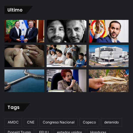
Ultimo
Tags
AMDC
CNE
Congreso Nacional
Copeco
detenido
Donald Trump
EEUU
estados unidos
Honduras