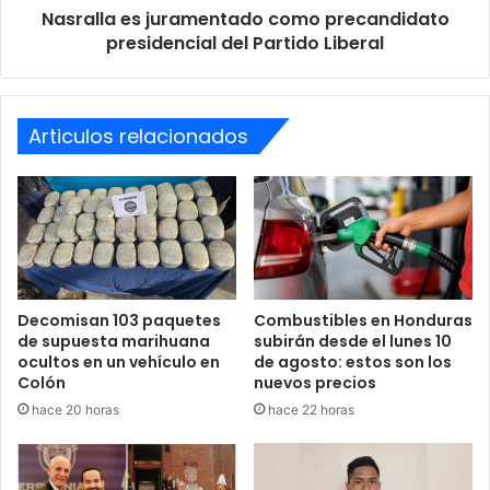
CICIH se instale en Honduras.
Nasralla es juramentado como precandidato
presidencial del Partido Liberal
“Desde el Ejecutivo estamos comprometidos con la lucha
contra la corrupción y trabajamos arduamente para que
este mecanismo internacional se materialice”, afirmó el
Articulos relacionados
canciller.
La instalación de la CICIH en Honduras es vista como un
paso crucial en la lucha contra la corrupción y la
impunidad, y su aprobación en el Congreso Nacional
marcaría un hito importante en la política anticorrupción
del país.
Decomisan 103 paquetes
Combustibles en Honduras
de supuesta marihuana
subirán desde el lunes 10
ocultos en un vehículo en
de agosto: estos son los
Colón
nuevos precios
Canciller
Congreso
diputados
hace 20 horas
hace 22 horas
Enrique Reina