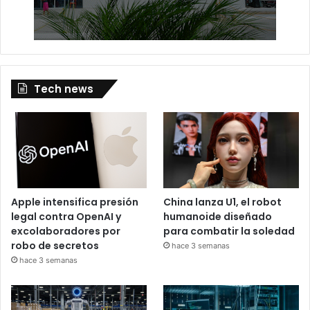
Tech news
Apple intensifica presión
China lanza U1, el robot
legal contra OpenAI y
humanoide diseñado
excolaboradores por
para combatir la soledad
robo de secretos
hace 3 semanas
hace 3 semanas