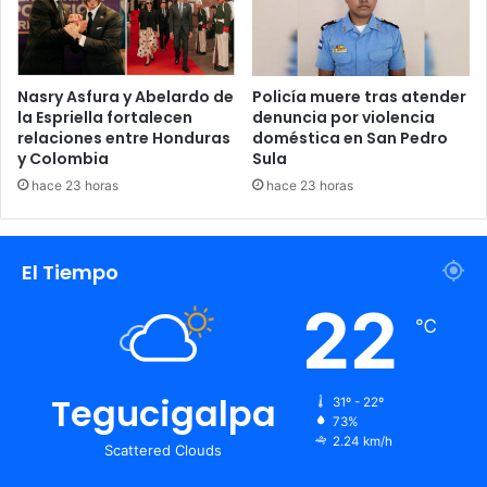
Nasry Asfura y Abelardo de
Policía muere tras atender
la Espriella fortalecen
denuncia por violencia
relaciones entre Honduras
doméstica en San Pedro
y Colombia
Sula
hace 23 horas
hace 23 horas
El Tiempo
22
℃
Tegucigalpa
31º - 22º
73%
2.24 km/h
Scattered Clouds