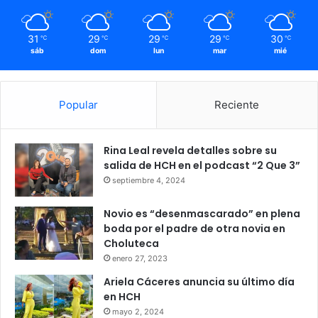
31
29
29
29
30
℃
℃
℃
℃
℃
sáb
dom
lun
mar
mié
Popular
Reciente
Rina Leal revela detalles sobre su
salida de HCH en el podcast “2 Que 3”
septiembre 4, 2024
Novio es “desenmascarado” en plena
boda por el padre de otra novia en
Choluteca
enero 27, 2023
Ariela Cáceres anuncia su último día
en HCH
mayo 2, 2024