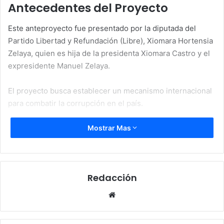
Antecedentes del Proyecto
Este anteproyecto fue presentado por la diputada del
Partido Libertad y Refundación (Libre), Xiomara Hortensia
Zelaya, quien es hija de la presidenta Xiomara Castro y el
expresidente Manuel Zelaya.
El proyecto busca establecer un mecanismo internacional
para combatir la corrupción en el país.
Le puede interesar:
Canciller tacha informe del
Mostrar Mas
Departamento de Estado como “unilateral”
Declaraciones de Enrique Reina
Redacción
A través de su cuenta en la red social “X”, Reina afirmó
Website
que la aprobación de este proyecto por parte del
Congreso Nacional allanará el camino para la instalación