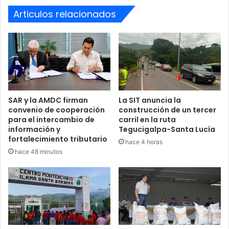
meses se ha logrado la detención de varios de sus
Articulos relacionados
miembros operativos. Con la judicialización de Ferrera
Rodas y Gutiérrez, el Ministerio Público busca debilitar los
niveles de mando y la estructura financiera de la banda,
mientras el juzgado correspondiente determinará en la
presente audiencia las medidas cautelares que deberán
cumplir mientras avanza el proceso penal.
SAR y la AMDC firman
La SIT anuncia la
convenio de cooperación
construcción de un tercer
para el intercambio de
carril en la ruta
Audiencia
Cartel del Diablo
Sulaco
información y
Tegucigalpa-Santa Lucía
fortalecimiento tributario
hace 4 horas
Yoro
hace 48 minutos