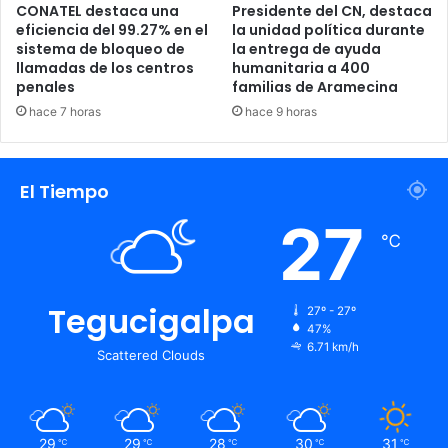
CONATEL destaca una
Presidente del CN, destaca
eficiencia del 99.27% en el
la unidad política durante
sistema de bloqueo de
la entrega de ayuda
llamadas de los centros
humanitaria a 400
penales
familias de Aramecina
hace 7 horas
hace 9 horas
El Tiempo
27
℃
Tegucigalpa
27º - 27º
47%
6.71 km/h
Scattered Clouds
29
29
28
30
31
℃
℃
℃
℃
℃