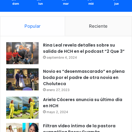
dom
lun
mar
mié
jue
Popular
Reciente
Rina Leal revela detalles sobre su
salida de HCH en el podcast “2 Que 3”
septiembre 4, 2024
Novio es “desenmascarado” en plena
boda por el padre de otra novia en
Choluteca
enero 27, 2023
Ariela Cáceres anuncia su último día
en HCH
mayo 2, 2024
Filtran vídeo íntimo de la pastora
evangélica Rossy Guzmán