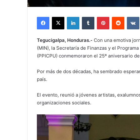
Facebook
X
LinkedIn
Tumblr
Pinterest
Reddit
Tegucigalpa, Honduras.-
Con una emotiva jorn
(MIN), la Secretaría de Finanzas y el Programa
(PPICPU) conmemoraron el 25º aniversario de e
Por más de dos décadas, ha sembrado esperanz
país.
El evento, reunió a jóvenes artistas, exalumn
organizaciones sociales.