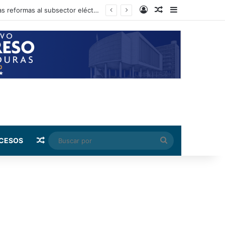
Log In
Random Article
Sidebar
fortalecimiento tributario
Random Article
Buscar
CESOS
por