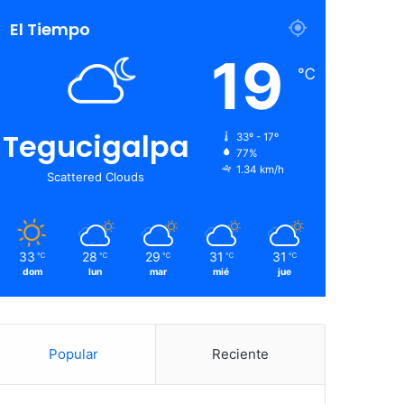
El Tiempo
19
℃
Tegucigalpa
33º - 17º
77%
1.34 km/h
Scattered Clouds
33
28
29
31
31
℃
℃
℃
℃
℃
dom
lun
mar
mié
jue
Popular
Reciente