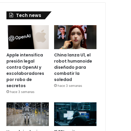
Tech news
Apple intensifica
China lanza U1, el
presión legal
robot humanoide
contra OpenAI y
diseñado para
excolaboradores
combatir la
por robo de
soledad
secretos
hace 3 semanas
hace 3 semanas