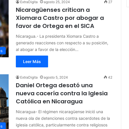
ExtraDigita
agosto 25, 2024
27
Nicaragüenses critican a
Xiomara Castro por abogar a
favor de Ortega en el SICA
Nicaragua.- La presidenta Xiomara Castro a
generado reacciones con respecto a su posición,
al abogar a favor de la elección…
es
Leer Más
ExtraDigita
agosto 5, 2024
42
Daniel Ortega desató una
nueva cacería contra la Iglesia
Católica en Nicaragua
Nicaragua- El régimen nicaragüense inició una
nueva ola de detenciones contra sacerdotes de la
iglesia católica, particularmente contra religiosos
es