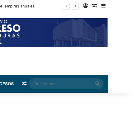
Log In
Random Article
Sidebar
nto de su salario beca
Random Article
Buscar
CESOS
por