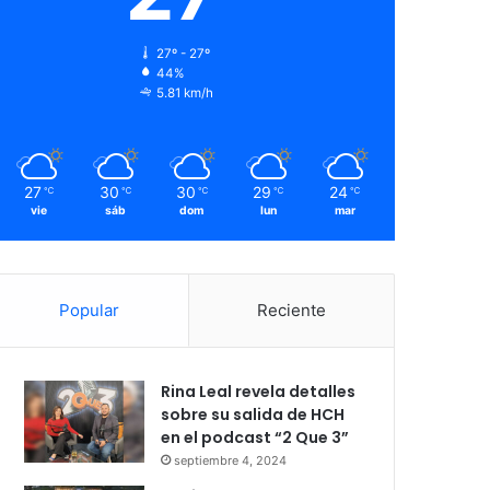
27º - 27º
44%
5.81 km/h
27
30
30
29
24
℃
℃
℃
℃
℃
vie
sáb
dom
lun
mar
Popular
Reciente
Rina Leal revela detalles
sobre su salida de HCH
en el podcast “2 Que 3”
septiembre 4, 2024