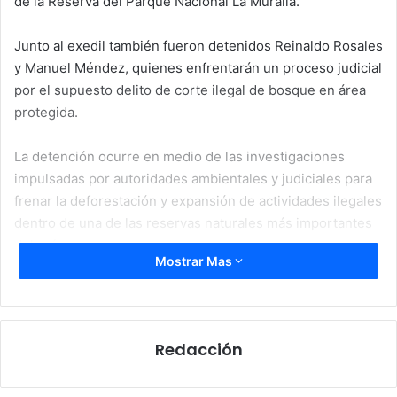
de la Reserva del Parque Nacional La Muralla.
Junto al exedil también fueron detenidos Reinaldo Rosales
y Manuel Méndez, quienes enfrentarán un proceso judicial
por el supuesto delito de corte ilegal de bosque en área
protegida.
La detención ocurre en medio de las investigaciones
impulsadas por autoridades ambientales y judiciales para
frenar la deforestación y expansión de actividades ilegales
dentro de una de las reservas naturales más importantes
del país.
Mostrar Mas
Exalcalde ocupó varios
cargos municipales
Redacción
Miralda Andrade, de 69 años, tuvo una larga trayectoria en
la política local de Jano.