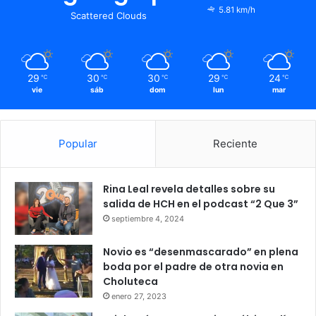
5.81 km/h
Scattered Clouds
29
30
30
29
24
℃
℃
℃
℃
℃
vie
sáb
dom
lun
mar
Popular
Reciente
Rina Leal revela detalles sobre su
salida de HCH en el podcast “2 Que 3”
septiembre 4, 2024
Novio es “desenmascarado” en plena
boda por el padre de otra novia en
Choluteca
enero 27, 2023