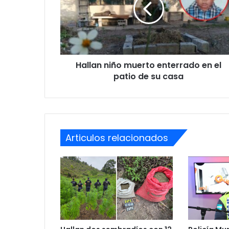
en
el
patio
de
su
Hallan niño muerto enterrado en el
casa
patio de su casa
Articulos relacionados