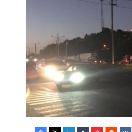
Facebook
X
LinkedIn
Tumblr
Pinterest
Reddit