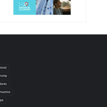
ional
Trump
duras
muertos
lpa