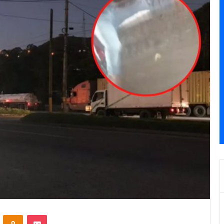
VKontakte
Odnoklassniki
Pocket