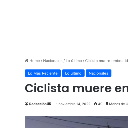
Home
/
Nacionales
/
Lo último
/
Ciclista muere embesti
Lo Más Reciente
Lo último
Nacionales
Ciclista muere e
Send
Redacción
noviembre 14, 2022
49
Menos de U
an
email