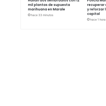
Hallan dos sembradíos con 12
Policía Mu
mil plantas de supuesta
recuperar 
marihuana en Marale
y reforzar 
capital
hace 33 minutos
hace 1 hora