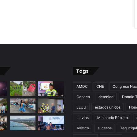
Tags
AMDC
CNE
Congreso Nac
Copeco
detenido
Donald 
EEUU
estados unidos
Hon
Lluvias
Ministerio Público
México
sucesos
Teguciga