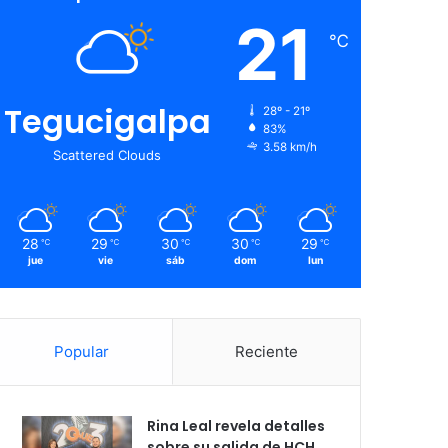
21
℃
Tegucigalpa
28º - 21º
83%
3.58 km/h
Scattered Clouds
28
29
30
30
29
℃
℃
℃
℃
℃
jue
vie
sáb
dom
lun
Popular
Reciente
Rina Leal revela detalles
sobre su salida de HCH