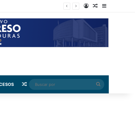
Log In
Random Article
Sidebar
 capital
Random Article
Buscar
CESOS
por