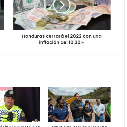
con
una
inflación
del
10.30%
Honduras cerrará el 2022 con una
inflación del 10.30%