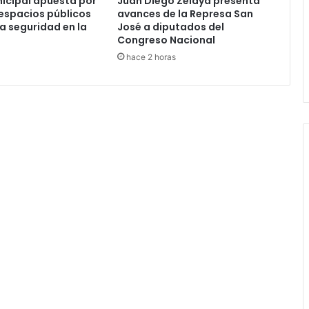
nicipal apuesta por
Juan Diego Zelaya presenta
espacios públicos
avances de la Represa San
la seguridad en la
José a diputados del
Congreso Nacional
hace 2 horas