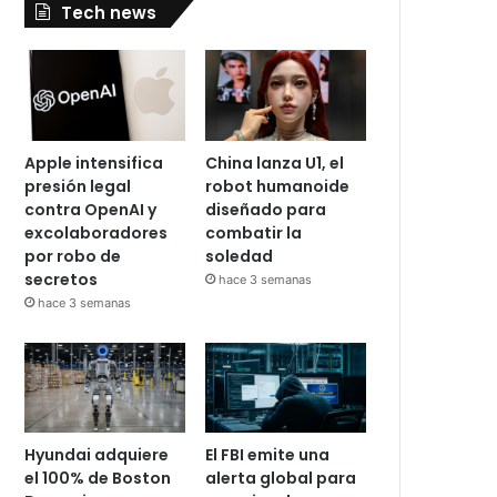
Tech news
Apple intensifica
China lanza U1, el
presión legal
robot humanoide
contra OpenAI y
diseñado para
excolaboradores
combatir la
por robo de
soledad
secretos
hace 3 semanas
hace 3 semanas
Hyundai adquiere
El FBI emite una
el 100% de Boston
alerta global para