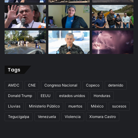
Tags
AMDC
CNE
Congreso Nacional
Copeco
detenido
Donald Trump
EEUU
estados unidos
Honduras
Lluvias
Ministerio Público
muertos
México
sucesos
Tegucigalpa
Venezuela
Violencia
Xiomara Castro