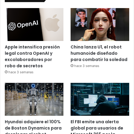
Apple intensifica presión
China lanza U1, el robot
legal contra OpenAI y
humanoide diseñado
excolaboradores por
para combatir la soledad
robo de secretos
hace 3 semanas
hace 3 semanas
Hyundai adquiere el 100%
El FBI emite una alerta
de Boston Dynamics para
global para usuarios de