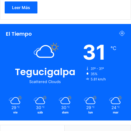
Leer Más
El Tiempo
31
℃
Tegucigalpa
31º - 31º
35%
5.81 km/h
Scattered Clouds
29
30
30
29
24
℃
℃
℃
℃
℃
vie
sáb
dom
lun
mar