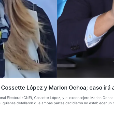
 Cossette López y Marlon Ochoa; caso irá a
onal Electoral (CNE), Cossette López, y el exconsejero Marlon Ochoa 
les, quienes detallaron que ambas partes decidieron no establecer un