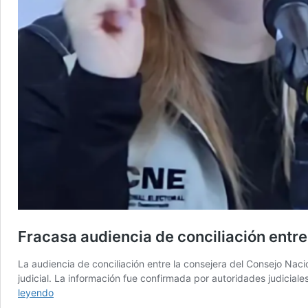
Fracasa audiencia de conciliación entre
La audiencia de conciliación entre la consejera del Consejo Naci
judicial. La información fue confirmada por autoridades judicia
Fracasa
leyendo
audiencia