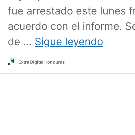
fue arrestado este lunes fr
acuerdo con el informe. S
Arrestan
de …
Sigue leyendo
en
Miami
Beach
Extra Digital Honduras
a
un
hombre
acusado
de
acosar
a
Shakira